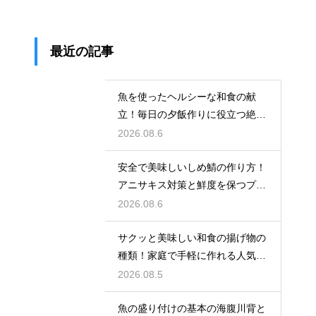
最近の記事
魚を使ったヘルシーな和食の献
立！毎日の夕飯作りに役立つ絶品
レシピ集
2026.08.6
安全で美味しいしめ鯖の作り方！
アニサキス対策と鮮度を保つプロ
の技
2026.08.6
サクッと美味しい和食の揚げ物の
種類！家庭で手軽に作れる人気の
絶品レシピ
2026.08.5
魚の盛り付けの基本の海腹川背と