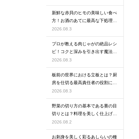
新鮮な赤貝のヒモの美味しい食べ
方！お酒のあてに最高な下処理と
調理法
2026.08.3
プロが教える肉じゃがの絶品レシ
ピ！コクと深みを引き出す魔法の
隠し味
2026.08.3
板前の世界における立板とは？厨
房を仕切る最高責任者の役割に迫
る
2026.08.3
野菜の切り方の基本である賽の目
切りとは？料理を美しく仕上げる
プロのコツ
2026.08.2
お刺身を美しく彩るあしらいの種