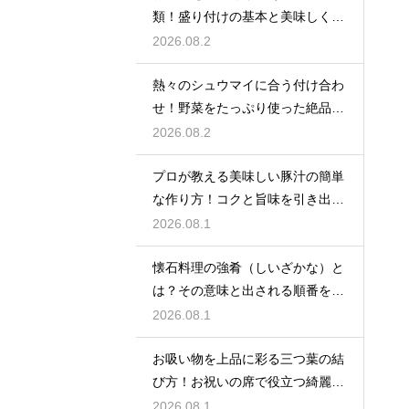
類！盛り付けの基本と美味しく食
べる工夫
2026.08.2
熱々のシュウマイに合う付け合わ
せ！野菜をたっぷり使った絶品レ
シピ集
2026.08.2
プロが教える美味しい豚汁の簡単
な作り方！コクと旨味を引き出す
秘訣
2026.08.1
懐石料理の強肴（しいざかな）と
は？その意味と出される順番を徹
底解説
2026.08.1
お吸い物を上品に彩る三つ葉の結
び方！お祝いの席で役立つ綺麗で
華麗な演出
2026.08.1