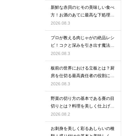
新鮮な赤貝のヒモの美味しい食べ
方！お酒のあてに最高な下処理と
調理法
2026.08.3
プロが教える肉じゃがの絶品レシ
ピ！コクと深みを引き出す魔法の
隠し味
2026.08.3
板前の世界における立板とは？厨
房を仕切る最高責任者の役割に迫
る
2026.08.3
野菜の切り方の基本である賽の目
切りとは？料理を美しく仕上げる
プロのコツ
2026.08.2
お刺身を美しく彩るあしらいの種