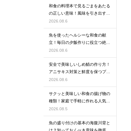
和食の料理本で見るごまをあたる
の正しい意味！風味を引き出すプ
ロの手仕事
2026.08.6
魚を使ったヘルシーな和食の献
立！毎日の夕飯作りに役立つ絶品
レシピ集
2026.08.6
安全で美味しいしめ鯖の作り方！
アニサキス対策と鮮度を保つプロ
の技
2026.08.6
サクッと美味しい和食の揚げ物の
種類！家庭で手軽に作れる人気の
絶品レシピ
2026.08.5
魚の盛り付けの基本の海腹川背と
は？知っておくべき意味を徹底解