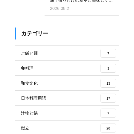
類！盛り付けの基本と美味しく食
べる工夫
2026.08.2
カテゴリー
ご飯と麺
7
卵料理
3
和食文化
13
日本料理用語
17
汁物と鍋
7
献立
20