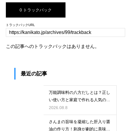
0 トラックバック
トラックバックURL
この記事へのトラックバックはありません。
最近の記事
万能調味料の八方だしとは？正し
い使い方と家庭で作れる人気のレ
シピ
2026.08.8
さんまの旨味を凝縮した肝入り醤
油の作り方！刺身が劇的に美味く