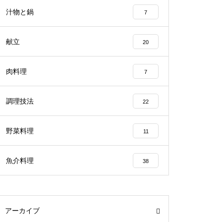
汁物と鍋
7
献立
20
肉料理
7
調理技法
22
野菜料理
11
魚介料理
38
アーカイブ