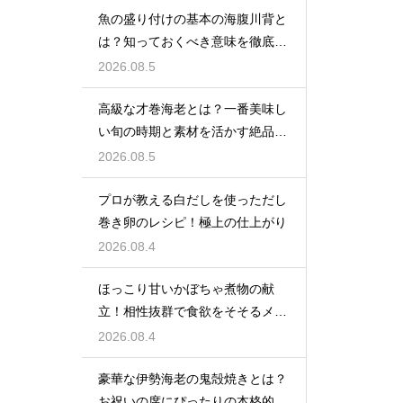
魚の盛り付けの基本の海腹川背と
は？知っておくべき意味を徹底解
説
2026.08.5
高級な才巻海老とは？一番美味し
い旬の時期と素材を活かす絶品レ
シピ
2026.08.5
プロが教える白だしを使っただし
巻き卵のレシピ！極上の仕上がり
2026.08.4
ほっこり甘いかぼちゃ煮物の献
立！相性抜群で食欲をそそるメイ
ン料理を紹介
2026.08.4
豪華な伊勢海老の鬼殻焼きとは？
お祝いの席にぴったりの本格的な