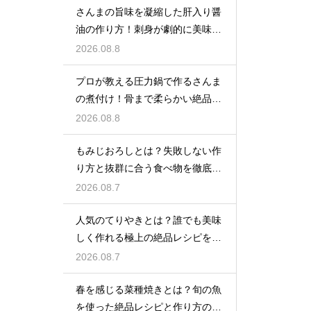
さんまの旨味を凝縮した肝入り醤
油の作り方！刺身が劇的に美味く
なる裏ワザ
2026.08.8
プロが教える圧力鍋で作るさんま
の煮付け！骨まで柔らかい絶品の
仕上がり
2026.08.8
もみじおろしとは？失敗しない作
り方と抜群に合う食べ物を徹底紹
介
2026.08.7
人気のてりやきとは？誰でも美味
しく作れる極上の絶品レシピを紹
介
2026.08.7
春を感じる菜種焼きとは？旬の魚
を使った絶品レシピと作り方のコ