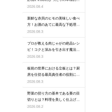
レシピ
2026.08.4
新鮮な赤貝のヒモの美味しい食べ
方！お酒のあてに最高な下処理と
調理法
2026.08.3
プロが教える肉じゃがの絶品レシ
ピ！コクと深みを引き出す魔法の
隠し味
2026.08.3
板前の世界における立板とは？厨
房を仕切る最高責任者の役割に迫
る
2026.08.3
野菜の切り方の基本である賽の目
切りとは？料理を美しく仕上げる
プロのコツ
2026.08.2